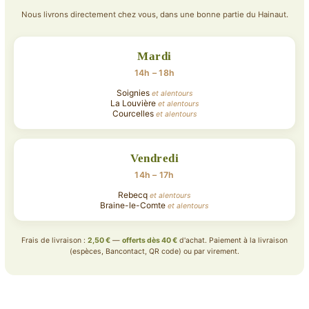
Nous livrons directement chez vous, dans une bonne partie du Hainaut.
Mardi
14h – 18h
Soignies
et alentours
La Louvière
et alentours
Courcelles
et alentours
Vendredi
14h – 17h
Rebecq
et alentours
Braine-le-Comte
et alentours
Frais de livraison :
2,50 €
—
offerts dès 40 €
d'achat. Paiement à la livraison
(espèces, Bancontact, QR code) ou par virement.