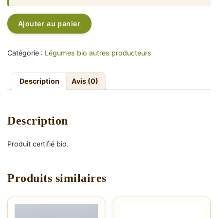
quantité
Alternative:
Ajouter au panier
de
Poireaux
5,5€/kg
Catégorie :
Légumes bio autres producteurs
Description
Avis (0)
Description
Produit certifié bio.
Produits similaires