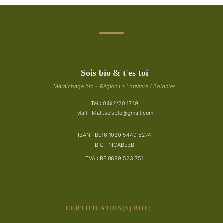
Sois bio & t'es toi
Maraîchage bio – Région La Louvière / Soignies
Tel : 0492/20.17.19
Mail :
Mail.soisbio@gmail.com
IBAN : BE16 1030 5449 5274
BIC : NICABEBB
TVA : BE 0889.523.751
CERTIFICATION(S) BIO :