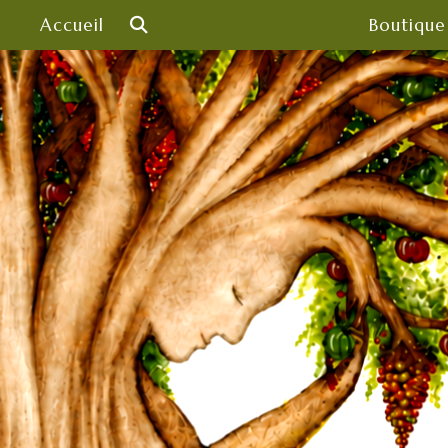
Skip
Accueil
Boutique
to
content