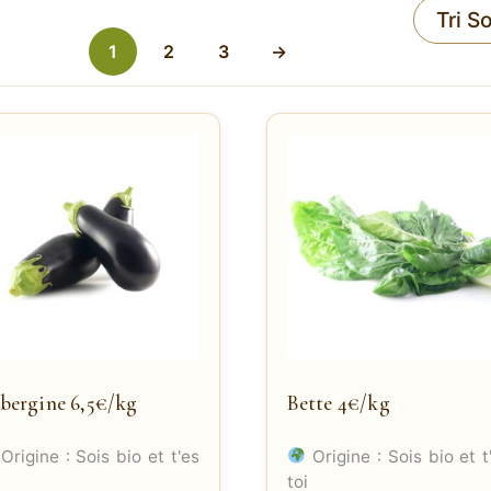
1
2
3
→
bergine 6,5€/kg
Bette 4€/kg
Origine : Sois bio et t'es
Origine : Sois bio et t
toi