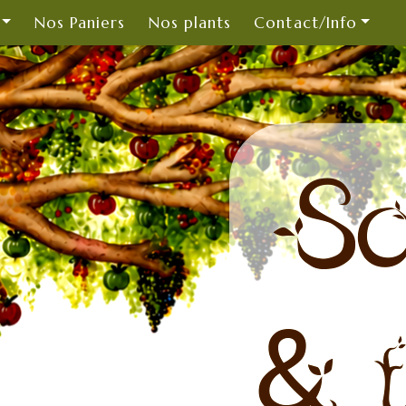
Nos Paniers
Nos plants
Contact/Info
So
& t