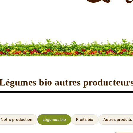
Légumes bio autres producteur
Notre production
Légumes bio
Fruits bio
Autres produits 