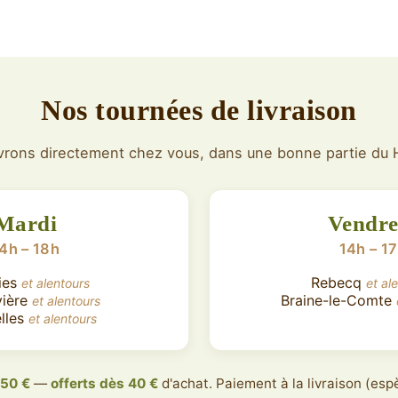
Nos tournées de livraison
vrons directement chez vous, dans une bonne partie du 
Mardi
Vendre
4h – 18h
14h – 1
ies
Rebecq
et alentours
et al
vière
Braine-le-Comte
et alentours
lles
et alentours
,50 €
—
offerts dès 40 €
d'achat. Paiement à la livraison (es