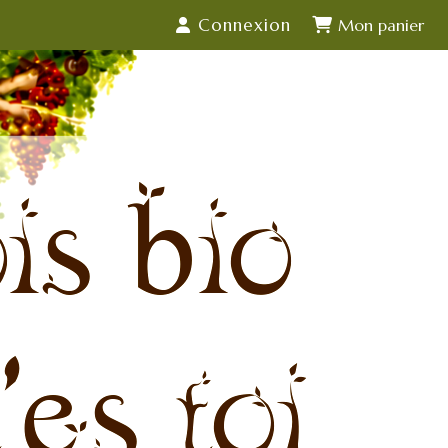
Connexion
is bio
'es toi