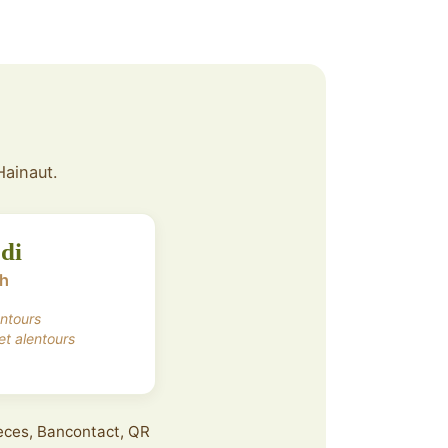
Hainaut.
di
7h
entours
et alentours
pèces, Bancontact, QR