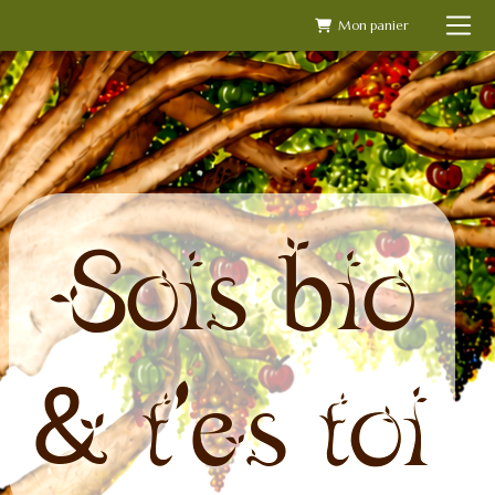
Skip
to
content
Sois bio
& t'es toi