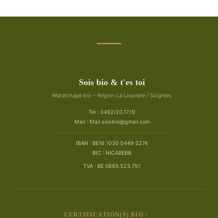
Sois bio & t'es toi
Maraîchage bio – Région La Louvière / Soignies
Tel : 0492/20.17.19
Mail :
Mail.soisbio@gmail.com
IBAN : BE16 1030 5449 5274
BIC : NICABEBB
TVA : BE 0889.523.751
CERTIFICATION(S) BIO :