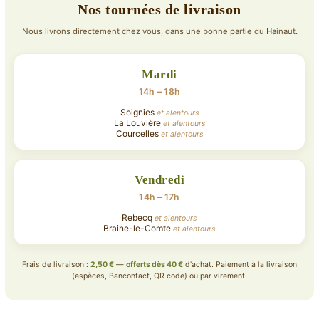
Nos tournées de livraison
Nous livrons directement chez vous, dans une bonne partie du Hainaut.
Mardi
14h – 18h
Soignies
et alentours
La Louvière
et alentours
Courcelles
et alentours
Vendredi
14h – 17h
Rebecq
et alentours
Braine-le-Comte
et alentours
Frais de livraison :
2,50 €
—
offerts dès 40 €
d'achat. Paiement à la livraison
(espèces, Bancontact, QR code) ou par virement.