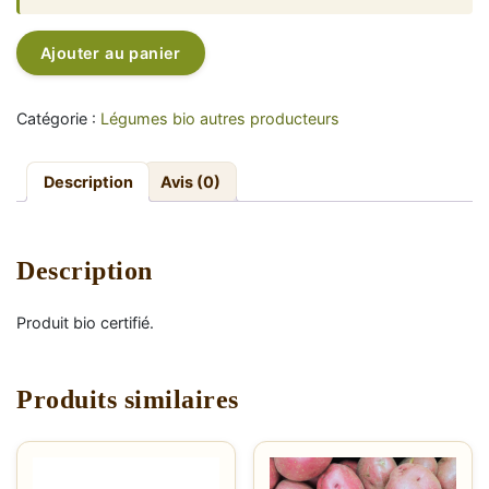
quantité
Alternative:
Ajouter au panier
de
Chou-
fleur
Catégorie :
Légumes bio autres producteurs
-
4,50€/pièce
Description
Avis (0)
Description
Produit bio certifié.
Produits similaires