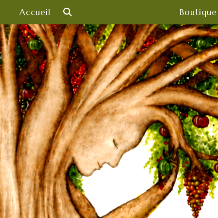
Skip
Accueil
Boutique
to
content