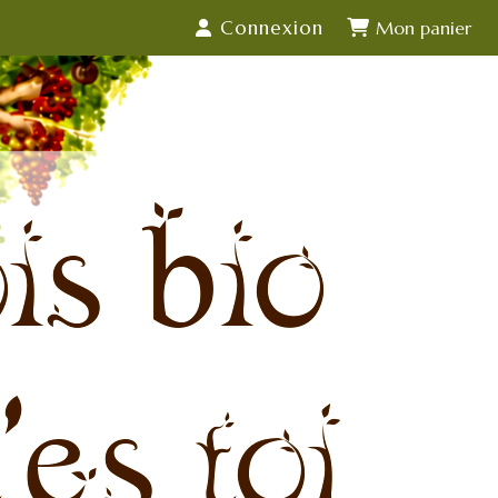
Connexion
is bio
'es toi