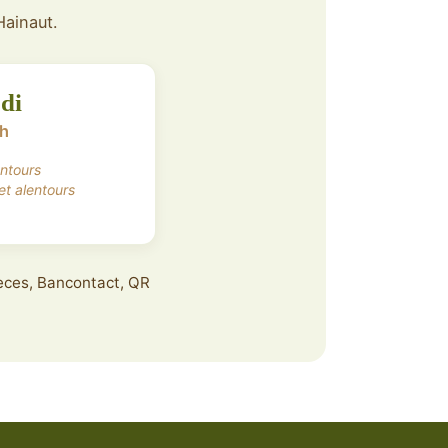
Hainaut.
di
7h
entours
et alentours
pèces, Bancontact, QR