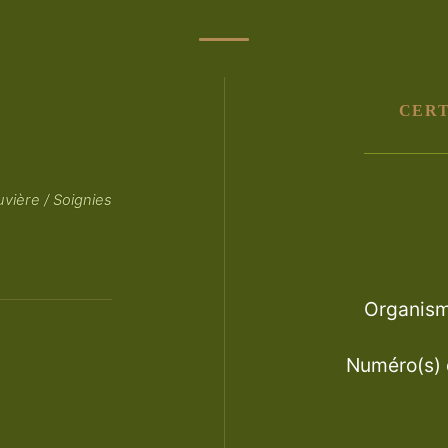
CERT
vière / Soignies
Organisme
Numéro(s) d