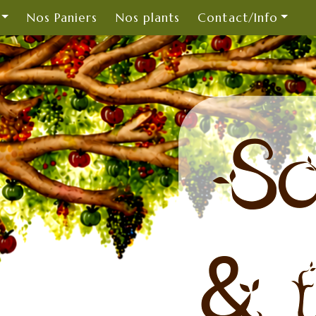
Nos Paniers
Nos plants
Contact/Info
So
& t