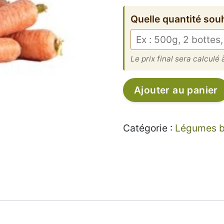
Quelle quantité sou
Le prix final sera calculé à
quantité
Ajouter au panier
de
Carotte
nouvelle
Catégorie :
Légumes bi
-
2,00€/kg