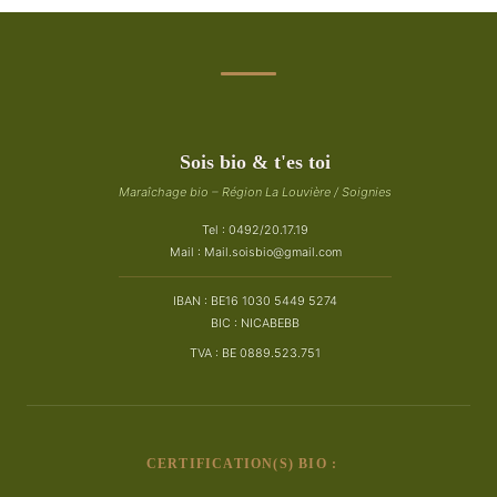
Sois bio & t'es toi
Maraîchage bio – Région La Louvière / Soignies
Tel : 0492/20.17.19
Mail :
Mail.soisbio@gmail.com
IBAN : BE16 1030 5449 5274
BIC : NICABEBB
TVA : BE 0889.523.751
CERTIFICATION(S) BIO :