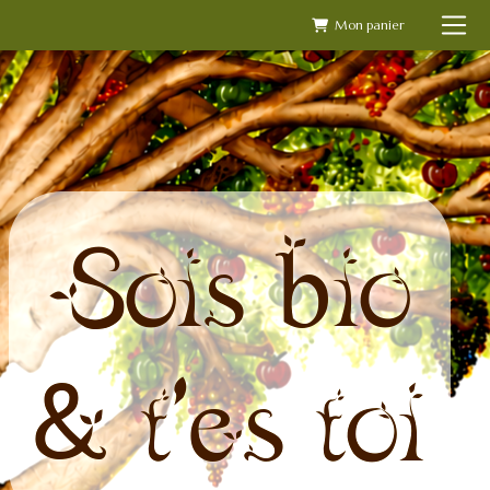
Skip
to
content
Sois bio
& t'es toi