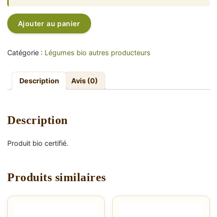
quantité
Alternative:
Ajouter au panier
de
Radis
rouge
Catégorie :
Légumes bio autres producteurs
–
2,00€/botte
Description
Avis (0)
Description
Produit bio certifié.
Produits similaires