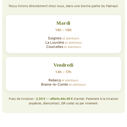
Nous livrons directement chez vous, dans une bonne partie du Hainaut.
Mardi
14h – 18h
Soignies
et alentours
La Louvière
et alentours
Courcelles
et alentours
Vendredi
14h – 17h
Rebecq
et alentours
Braine-le-Comte
et alentours
Frais de livraison :
2,50 €
—
offerts dès 40 €
d'achat. Paiement à la livraison
(espèces, Bancontact, QR code) ou par virement.