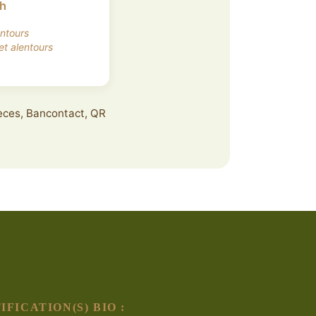
7h
entours
et alentours
pèces, Bancontact, QR
IFICATION(S) BIO :