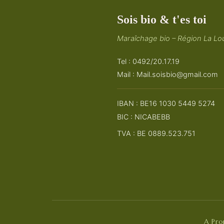
Sois bio & t'es toi
Maraîchage bio – Région La Lou
Tel : 0492/20.17.19
Mail :
Mail.soisbio@gmail.com
IBAN : BE16 1030 5449 5274
BIC : NICABEBB
TVA : BE 0889.523.751
A Pr