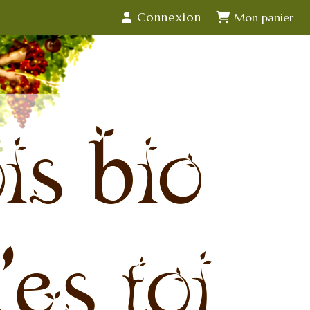
Connexion
is bio
'es toi