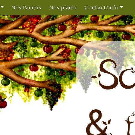
Nos Paniers
Nos plants
Contact/Info
So
& t