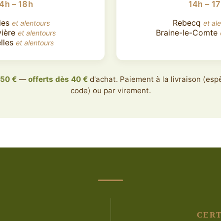
4h – 18h
14h – 1
ies
Rebecq
et alentours
et al
vière
Braine-le-Comte
et alentours
lles
et alentours
,50 €
—
offerts dès 40 €
d'achat. Paiement à la livraison (es
code) ou par virement.
CERT