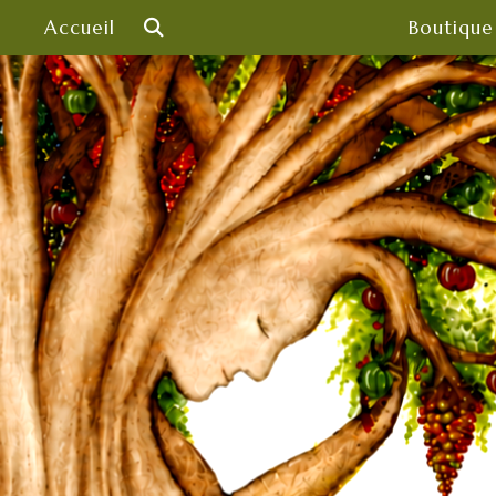
Skip
Accueil
Boutique
to
content