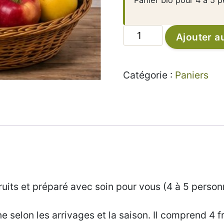
quantité
Ajouter a
de
Maxi
panier
Catégorie :
Paniers
de
fruits
–
25€/panier
fruits et préparé avec soin pour vous (4 à 5 person
selon les arrivages et la saison. Il comprend 4 fru