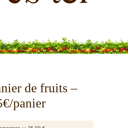
ier de fruits –
5€/panier
 personnes — 25,00 €