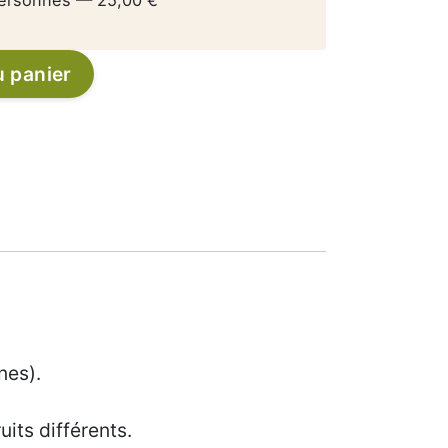
Alternative:
u panier
nes).
its différents.