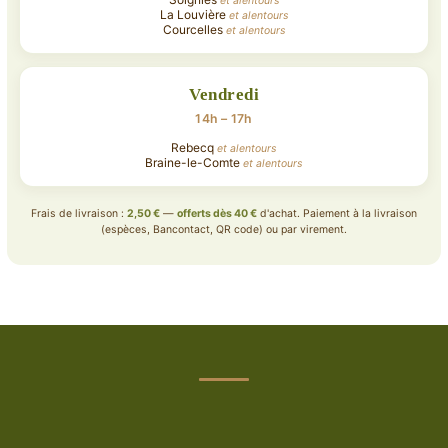
et alentours
La Louvière
et alentours
Courcelles
et alentours
Vendredi
14h – 17h
Rebecq
et alentours
Braine-le-Comte
et alentours
Frais de livraison :
2,50 €
—
offerts dès 40 €
d'achat. Paiement à la livraison
(espèces, Bancontact, QR code) ou par virement.