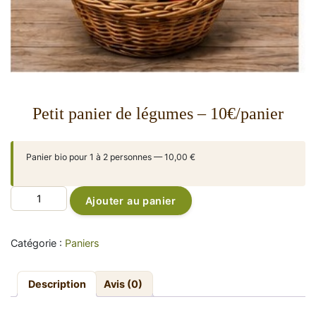
Petit panier de légumes – 10€/panier
Panier bio pour 1 à 2 personnes — 10,00 €
quantité
Alternative:
Ajouter au panier
de
Petit
panier
Catégorie :
Paniers
de
légumes
–
Description
Avis (0)
10€/panier