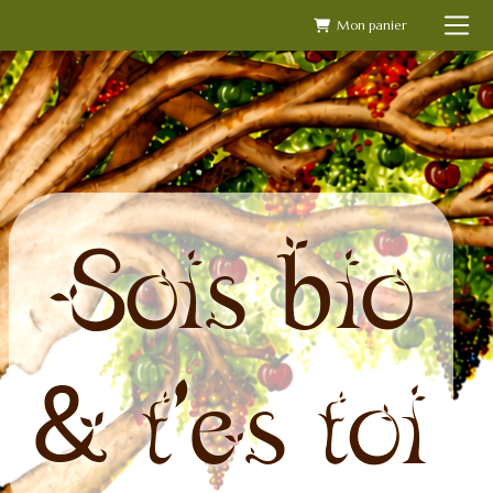
Skip
to
content
Sois bio
& t'es toi