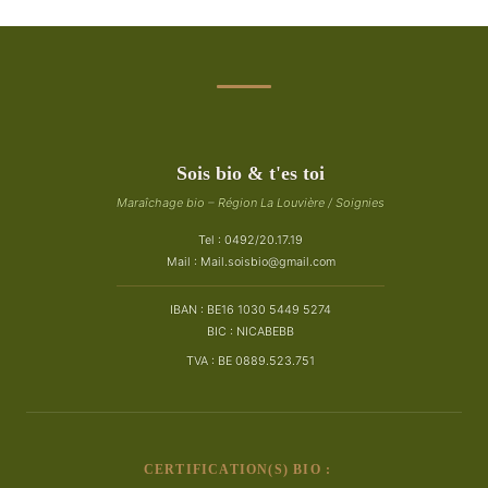
Sois bio & t'es toi
Maraîchage bio – Région La Louvière / Soignies
Tel : 0492/20.17.19
Mail :
Mail.soisbio@gmail.com
IBAN : BE16 1030 5449 5274
BIC : NICABEBB
TVA : BE 0889.523.751
CERTIFICATION(S) BIO :