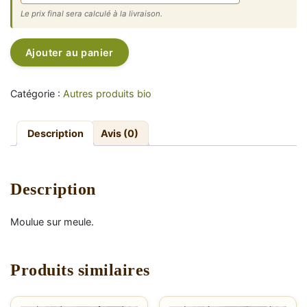
Le prix final sera calculé à la livraison.
quantité
Alternative:
Ajouter au panier
de
Farine
froment
Catégorie :
Autres produits bio
65%
(blanche)
–
Description
Avis (0)
5,40€/sac
de
2
Description
kg
Moulue sur meule.
Produits similaires