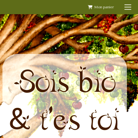
Skip
to
content
Sois bio
& t'es toi