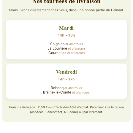
Nos tournées de livraison
choisies
Nous livrons directement chez vous, dans une bonne partie du Hainaut.
sur
la
page
Mardi
du
14h – 18h
produit
Soignies
et alentours
La Louvière
et alentours
Courcelles
et alentours
Vendredi
14h – 17h
Rebecq
et alentours
Braine-le-Comte
et alentours
Frais de livraison :
2,50 €
—
offerts dès 40 €
d'achat. Paiement à la livraison
(espèces, Bancontact, QR code) ou par virement.