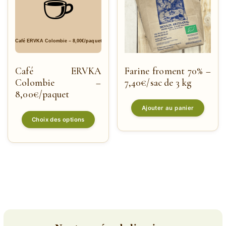
Café ERVKA
Farine froment 70% –
Colombie –
7,40€/sac de 3 kg
8,00€/paquet
Ajouter au panier
Choix des options
Ce
produit
a
plusieurs
variations.
Les
options
peuvent
être