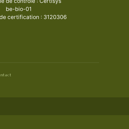
 de contrôle : Certisys
be-bio-01
e certification : 3120306
ntact