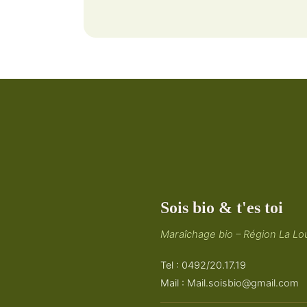
Sois bio & t'es toi
Maraîchage bio – Région La Lou
Tel : 0492/20.17.19
Mail :
Mail.soisbio@gmail.com