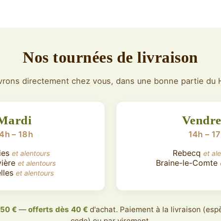
Nos tournées de livraison
vrons directement chez vous, dans une bonne partie du 
Mardi
Vendre
4h – 18h
14h – 1
ies
Rebecq
et alentours
et al
vière
Braine-le-Comte
et alentours
lles
et alentours
,50 €
—
offerts dès 40 €
d'achat. Paiement à la livraison (es
code) ou par virement.