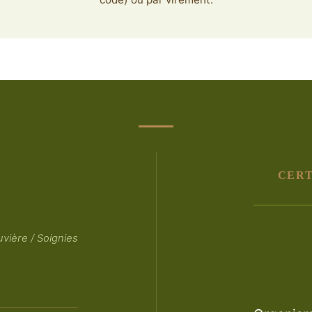
CERT
vière / Soignies