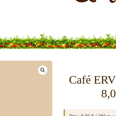
Café ERV
8,
Prix : 8,00 € / 250 g 