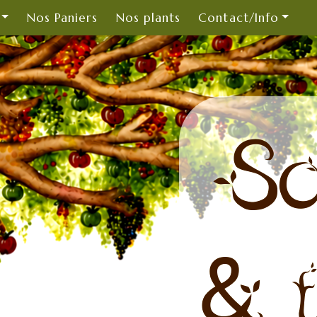
Nos Paniers
Nos plants
Contact/Info
So
& t