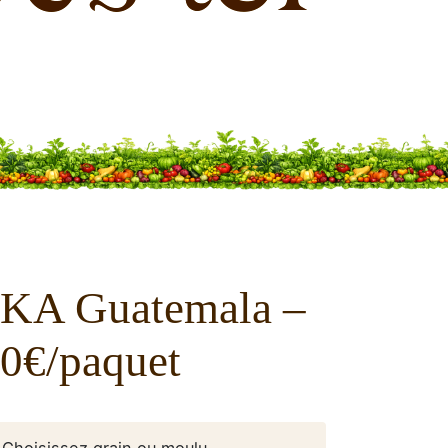
KA Guatemala –
00€/paquet
— Choisissez grain ou moulu