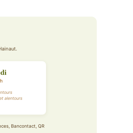
Hainaut.
di
7h
entours
et alentours
pèces, Bancontact, QR