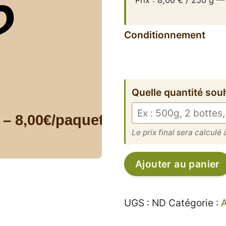
Conditionnement
Quelle quantité sou
Le prix final sera calculé à
quantité
Ajouter au panier
de
Café
ERVKA
UGS :
ND
Catégorie :
A
Guatemala