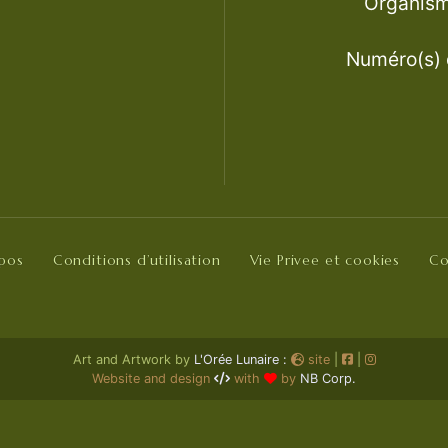
Organisme
Numéro(s) d
opos
Conditions d’utilisation
Vie Privee et cookies
Co
Art and Artwork by
L'Orée Lunaire :
site
|
|
Website and design
with
by
NB Corp.