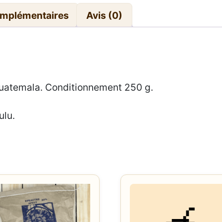
–
omplémentaires
Avis (0)
8,00€/paquet
Guatemala. Conditionnement 250 g.
ulu.