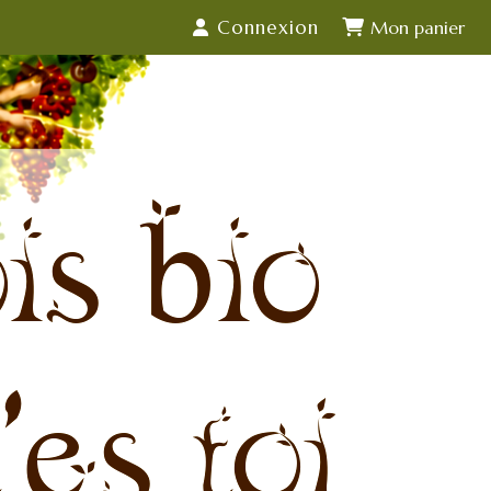
Connexion
is bio
'es toi