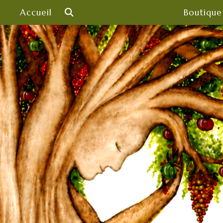
Skip
Accueil
Boutique
to
content