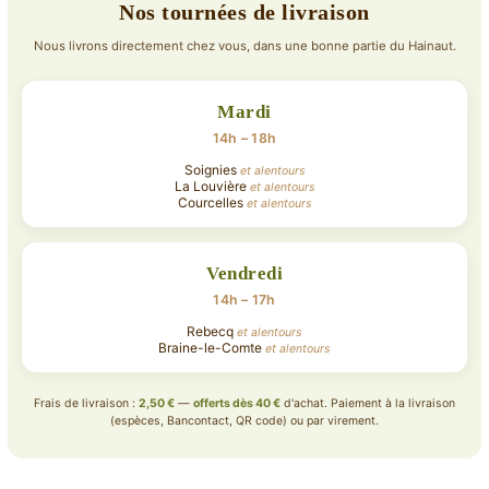
Nos tournées de livraison
Nous livrons directement chez vous, dans une bonne partie du Hainaut.
Mardi
14h – 18h
Soignies
et alentours
La Louvière
et alentours
Courcelles
et alentours
Vendredi
14h – 17h
Rebecq
et alentours
Braine-le-Comte
et alentours
Frais de livraison :
2,50 €
—
offerts dès 40 €
d'achat. Paiement à la livraison
(espèces, Bancontact, QR code) ou par virement.