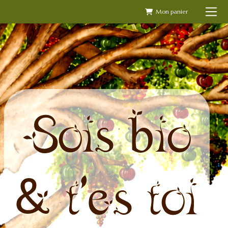
Skip
to
content
Sois bio
& t'es toi