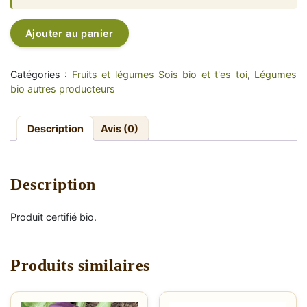
quantité
Alternative:
Ajouter au panier
de
Courgette
3,50€/kg
Catégories :
Fruits et légumes Sois bio et t'es toi
,
Légumes
bio autres producteurs
Description
Avis (0)
Description
Produit certifié bio.
Produits similaires