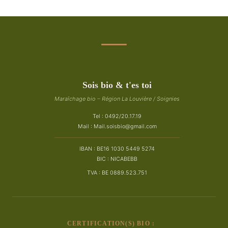
Sois bio & t'es toi
Maraîchage bio – Région La Louvière / Soignies
Tel : 0492/20.17.19
Mail :
Mail.soisbio@gmail.com
IBAN : BE16 1030 5449 5274
BIC : NICABEBB
TVA : BE 0889.523.751
CERTIFICATION(S) BIO :