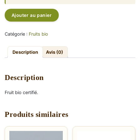
quantité
Alternative:
Ajouter au panier
de
Pomme
Natyra
Catégorie :
Fruits bio
-
4,50€/kg
Description
Avis (0)
Description
Fruit bio certifié.
Produits similaires