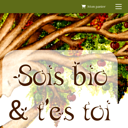
Skip
to
content
Sois bio
& t'es toi