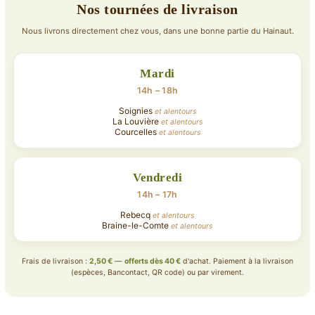
Nos tournées de livraison
Nous livrons directement chez vous, dans une bonne partie du Hainaut.
Mardi
14h – 18h
Soignies
et alentours
La Louvière
et alentours
Courcelles
et alentours
Vendredi
14h – 17h
Rebecq
et alentours
Braine-le-Comte
et alentours
Frais de livraison :
2,50 €
—
offerts dès 40 €
d'achat. Paiement à la livraison
(espèces, Bancontact, QR code) ou par virement.