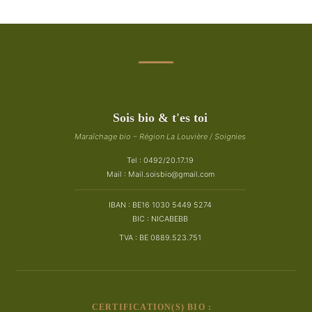
Sois bio & t'es toi
Maraîchage bio – Région La Louvière / Soignies
Tel : 0492/20.17.19
Mail :
Mail.soisbio@gmail.com
IBAN : BE16 1030 5449 5274
BIC : NICABEBB
TVA : BE 0889.523.751
CERTIFICATION(S) BIO :