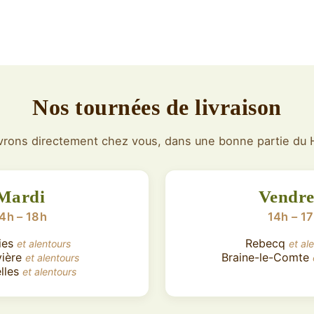
Nos tournées de livraison
vrons directement chez vous, dans une bonne partie du 
Mardi
Vendre
4h – 18h
14h – 1
ies
Rebecq
et alentours
et al
vière
Braine-le-Comte
et alentours
lles
et alentours