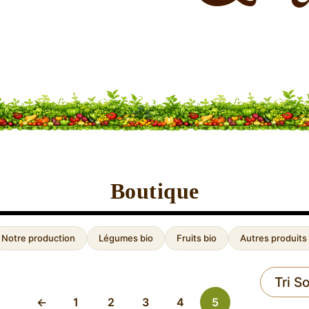
Boutique
Notre production
Légumes bio
Fruits bio
Autres produits 
←
1
2
3
4
5