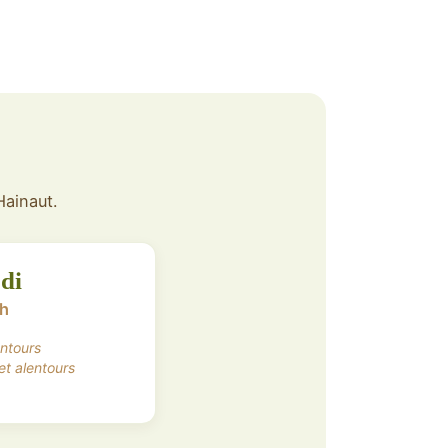
Hainaut.
di
7h
entours
et alentours