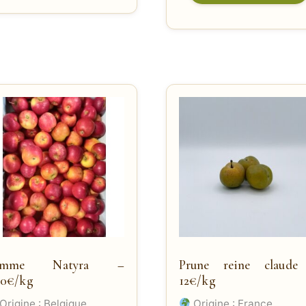
omme Natyra –
Prune reine claude
50€/kg
12€/kg
Origine : Belgique
Origine : France