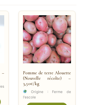
 –
Pomme de terre Alouette
(Nouvelle récolte) –
3,50€/kg
'es
Origine : Ferme de
l'escole