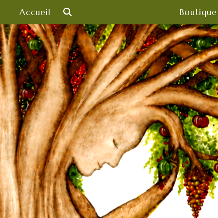
Skip
Accueil
Boutique
to
content