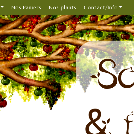
Nos Paniers
Nos plants
Contact/Info
So
& t