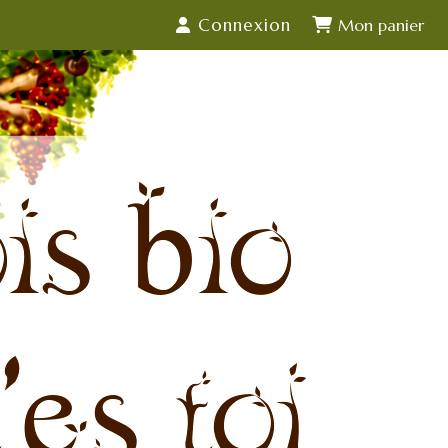
Connexion
is bio
'es toi