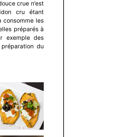
 douce crue n’est
idon cru étant
on consomme les
lles préparés à
par exemple des
 préparation du