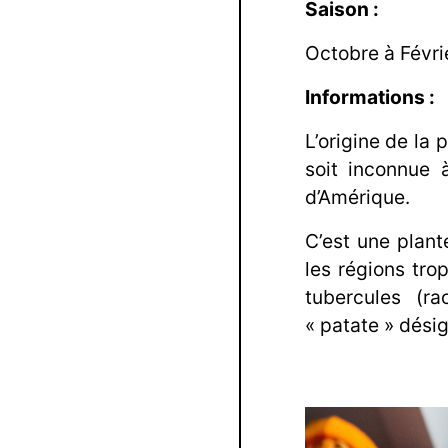
Saison :
Octobre à Févrie
Informations :
L’origine de la
soit inconnue à
d’Amérique.
C’est une plant
les régions tro
tubercules (r
« patate » dési