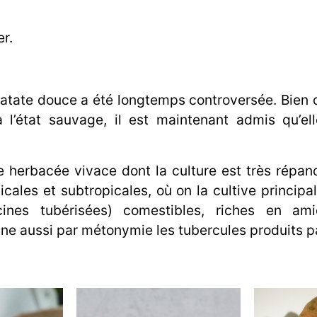
r.
 patate douce a été longtemps controversée. Bien 
 l’état sauvage, il est maintenant admis qu’ell
e herbacée vivace dont la culture est très répa
picales et subtropicales, où on la cultive princip
acines tubérisées) comestibles, riches en am
gne aussi par métonymie les tubercules produits pa