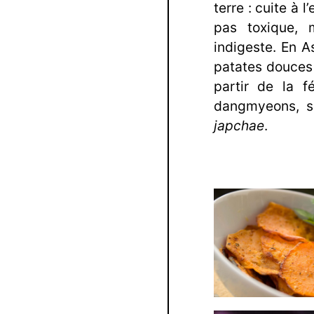
terre : cuite à 
pas toxique, 
indigeste. En 
patates douces
partir de la f
dangmyeons, so
japchae
.