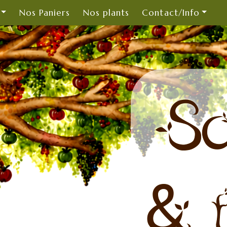
Nos Paniers
Nos plants
Contact/Info
So
& t