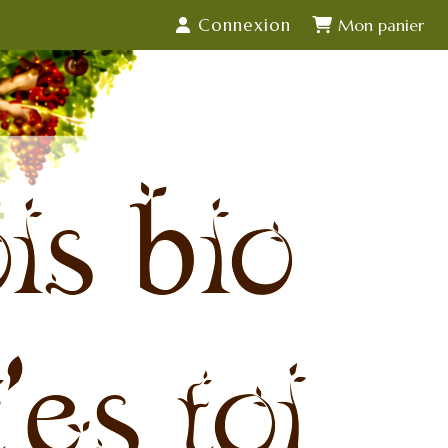
Connexion
is bio
'es toi