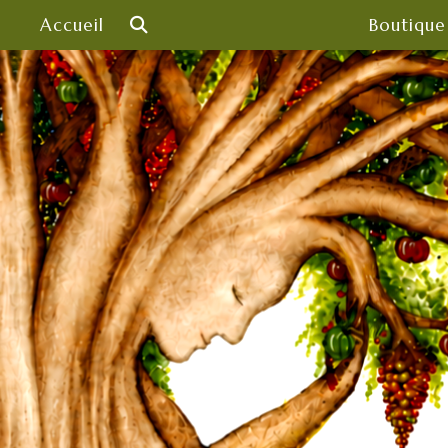
Skip
Accueil
Boutique
to
content