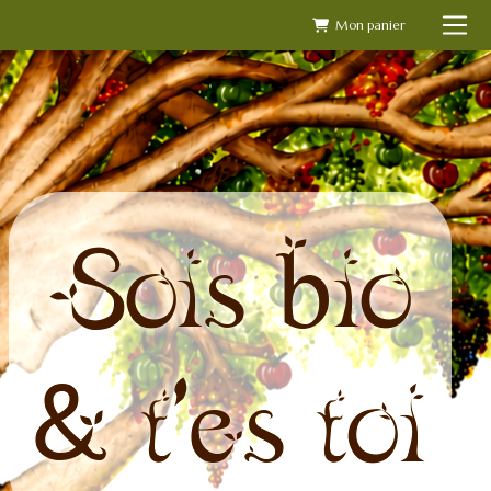
Skip
to
content
Sois bio
& t'es toi