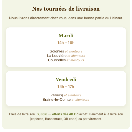
Nos tournées de livraison
Nous livrons directement chez vous, dans une bonne partie du Hainaut.
Mardi
14h – 18h
Soignies
et alentours
La Louvière
et alentours
Courcelles
et alentours
Vendredi
14h – 17h
Rebecq
et alentours
Braine-le-Comte
et alentours
Frais de livraison :
2,50 €
—
offerts dès 40 €
d'achat. Paiement à la livraison
(espèces, Bancontact, QR code) ou par virement.