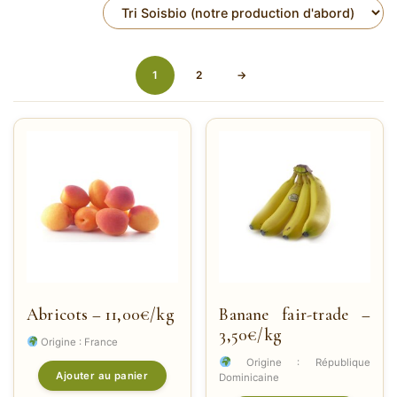
1
2
→
Abricots – 11,00€/kg
Banane fair-trade –
3,50€/kg
Origine : France
Origine : République
Ajouter au panier
Dominicaine