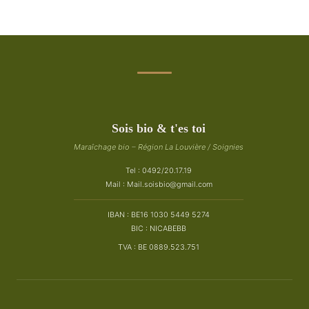
Sois bio & t'es toi
Maraîchage bio – Région La Louvière / Soignies
Tel : 0492/20.17.19
Mail :
Mail.soisbio@gmail.com
IBAN : BE16 1030 5449 5274
BIC : NICABEBB
TVA : BE 0889.523.751